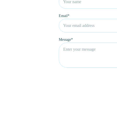
Email*
Message*
探索